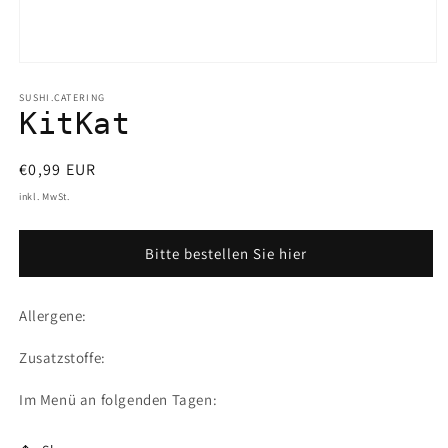
SUSHI.CATERING
KitKat
Normaler
€0,99 EUR
Preis
inkl. MwSt.
Bitte bestellen Sie hier
Allergene:
Zusatzstoffe:
Im Menü an folgenden Tagen: