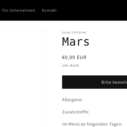
Für Unternehmen
Kontakt
SUSHI.CATERING
Mars
Normaler
€0,99 EUR
Preis
inkl. MwSt.
Bitte bestell
Allergene:
Zusatzstoffe:
Im Menü an folgenden Tagen: