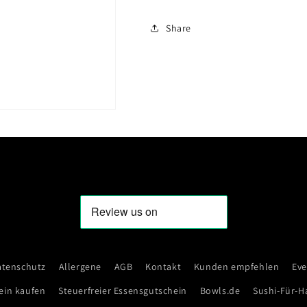
Share
atenschutz
Allergene
AGB
Kontakt
Kunden empfehlen
Eve
ein kaufen
Steuerfreier Essensgutschein
Bowls.de
Sushi-Für-